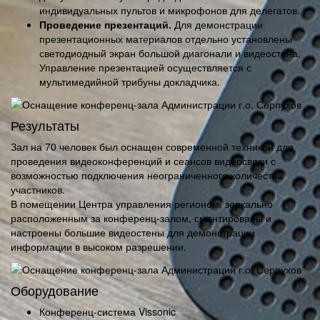
индивидуальных пультов и микрофонов для делегатов.
Проведение презентаций.
Для демонстрации
презентационных материалов отдельно установлены
светодиодный экран большой диагонали и видеостена.
Управление презентацией осуществляется с
мультимедийной трибуны докладчика.
Результаты
Зал на 70 человек был оснащен современной техникой для
проведения видеоконференций и сеансов видеосвязи с
возможностью подключения неограниченного количества
участников.
В помещении Центра управления регионом, зеркально
расположенным за конференц-залом, смонтированы и
настроены большие видеостены для демонстрации
информации в высоком разрешении.
Оборудование
Конференц-система Vissonic