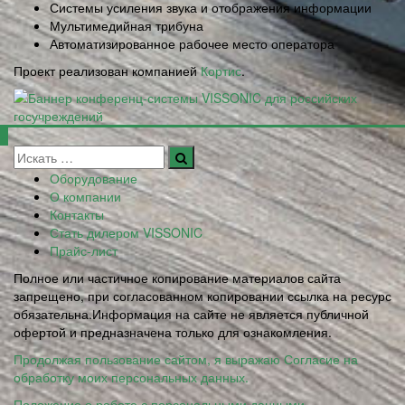
Системы усиления звука и отображения информации
Мультимедийная трибуна
Автоматизированное рабочее место оператора
Проект реализован компанией
Кортис
.
Оборудование
О компании
Контакты
Стать дилером VISSONIC
Прайс-лист
Полное или частичное копирование материалов сайта
запрещено, при согласованном копировании ссылка на ресурс
обязательна.Информация на сайте не является публичной
офертой и предназначена только для ознакомления.
Продолжая пользование сайтом, я выражаю Согласие на
обработку моих персональных данных.
Положение о работе с персональными данными.