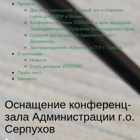
Проекты
Два зала совещаний, актовый зал и открытая
сцена для ЛДПР в Москве
Конференц-система VISSONIC в зале заседаний
Законодательного Собрания Краснодарского края
Средний зал заседаний Администрации г.
Дзержинска
Зал мероприятий «Юпитер» в ТГУ г. Тамбов
О компании
Новости
Стать дилером VISSONIC
Прайс-лист
Контакты
Оснащение конференц-
зала Администрации г.о.
Серпухов