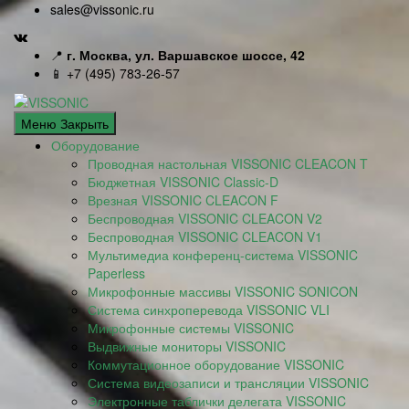
sales@vissonic.ru
📍
г. Москва, ул. Варшавское шоссе, 42
📱 +7 (495) 783-26-57
Меню
Закрыть
Оборудование
Проводная настольная VISSONIC CLEACON T
Бюджетная VISSONIC Classic-D
Врезная VISSONIC CLEACON F
Беспроводная VISSONIC CLEACON V2
Беспроводная VISSONIC CLEACON V1
Мультимедиа конференц-система VISSONIC
Paperless
Микрофонные массивы VISSONIC SONICON
Система синхроперевода VISSONIC VLI
Микрофонные системы VISSONIC
Выдвижные мониторы VISSONIC
Коммутационное оборудование VISSONIC
Система видеозаписи и трансляции VISSONIC
Электронные таблички делегата VISSONIC