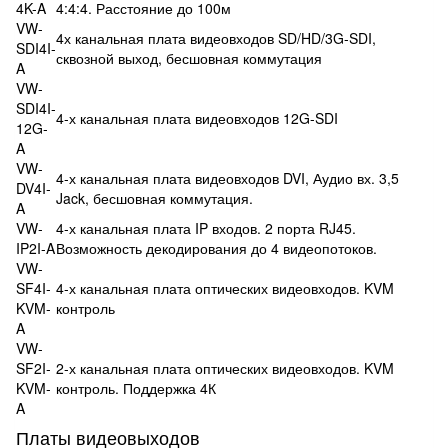
4K-A
4:4:4. Расстояние до 100м
VW-
4х канальная плата видеовходов SD/HD/3G-SDI,
SDI4I-
сквозной выход, бесшовная коммутация
A
VW-
SDI4I-
4-х канальная плата видеовходов 12G-SDI
12G-
A
VW-
4-х канальная плата видеовходов DVI, Аудио вх. 3,5
DV4I-
Jack, бесшовная коммутация.
A
VW-
4-х канальная плата IP входов. 2 порта RJ45.
IP2I-A
Возможность декодирования до 4 видеопотоков.
VW-
SF4I-
4-х канальная плата оптических видеовходов. KVM
KVM-
контроль
A
VW-
SF2I-
2-х канальная плата оптических видеовходов. KVM
KVM-
контроль. Поддержка 4К
A
Платы видеовыходов