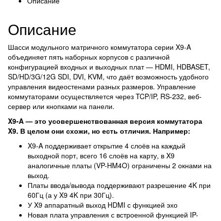
Описание
Описание
Шасси модульного матричного коммутатора серии X9-A
объединяет пять наборных корпусов с различной
конфигурацией входных и выходных плат — HDMI, HDBASET,
SD/HD/3G/12G SDI, DVI, KVM, что даёт возможность удобного
управления видеостенами разных размеров. Управление
коммутаторами осуществляется через TCP/IP, RS-232, веб-
сервер или кнопками на панели.
X9-A — это усовершенствованная версия коммутатора
X9. В целом они схожи, но есть отличия. Например:
X9-A поддерживает открытие 4 слоёв на каждый
выходной порт, всего 16 слоёв на карту, в X9
аналогичные платы (VP-HM4O) ограничены 2 окнами на
выход.
Платы ввода/вывода поддерживают разрешение 4K при
60Гц (а у X9 4K при 30Гц).
У X9 аппаратный выход HDMI с функцией эхо
Новая плата управления с встроенной функцией IP-