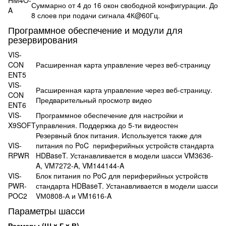
Суммарно от 4 до 16 окон свободной конфигурации. До
A
8 слоев при подачи сигнала 4К@60Гц.
Программное обеспечение и модули для
резервирования
VIS-
CON
Расширенная карта управление через веб-страницу
ENT5
VIS-
Расширенная карта управление через веб-страницу.
CON
Предварительный просмотр видео
ENT6
VIS-
Программное обеспечение для настройки и
X9SOFT
управления. Поддержка до 5-ти видеостен
Резервный блок питания. Используется также для
VIS-
питания по PoC периферийных устройств стандарта
RPWR
HDBaseT. Устанавливается в модели шасси VM3636-
A, VM7272-A, VM144144-A
VIS-
Блок питания по PoC для периферийных устройств
PWR-
стандарта HDBaseT. Устанавливается в модели шасси
POC2
VМ0808-А и VM1616-A
Параметры шасси
Размеры (Ш x Г x В)