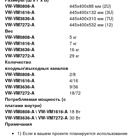
VW-VM0808-A
445x400x88 мм (2U)
VW-VM1616-A
445x400x132 мм (3U)
VW-VM3636-A
445x400x310 мм (7U)
VW-VM7272-A
445x400x532 мм (12)
Вес
VW-VM0808-A
5 кг
VW-VM1616-A
7 кг
VW-VM3636-A
16 кг
VW-VM7272-A
29 кг
Количество
входных\выходных каналов
VW-VM0808-A
2/8
VW-VM1616-A
4/16
VW-VM3636-A
9/36
VW-VM7272-A
18/72
Потребляемая мощность (с
платами внутри)
VW-VM0808-A \ VW-VM1616-A
18 Вт
VW-VM3636-A \ VW-VM7272-A
30 Вт
Примечания
1) Если в вашем проекте планируется использование