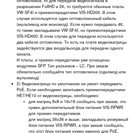
оптоволокна, то для передачи видеосигнала в
разрешении FullHD и 2К, то требуются обычные платы
VW-SF4I и приемопередатчики VIS-HD200. В этом
случае используется один оптоволоконный кабель
(мультимод или мономод). Если нужно передавать 4К,
то также закладываем VW-SF4I, но приемопередатчики
VIS-HD400. В этом случае для передачи используется
два кабеля оптоволкна. То есть на плате видеоматрицы
задействуется два входа/выхода для передачи одного
канала.
И платы, и приемо-передатчики уже оснащены
модулями SFP. Тип разъемов – LC. При заказе
обязательно сообщайте тип оптоволкона (одномод или
мультимод)
2) Видеоматрица по умолчанию не умеет передавать
PoE. Если необходимо запитывать приемопередатчики
HE7/HE10 от видеоматрицы, необходимо:
для матриц 8х8 и 16х16 сообщать при заказе, что
нужен дополнительный блок питания VIS-RPWR
для приемо-передатчиков.
для матриц 36х36 и выше, закладывать резервный
блок питания VIS-RPWR, а при заказе сообщать,
что этот блок питания нужен именно для PoE.