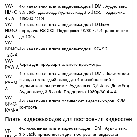
VW-
4-х канальная плата видеовыходов HDMI, Аудио вых.
HM4O-
3,5 Jack. Деэмбед. Аудиовыход 3,5 Jack. Поддержка
4K-A
4К@60 4:4:4
VW-
4-х канальная плата видеовыходов HD BaseT,
HD4O-
передача RS-232, Поддержка 4К/60 4:4:4, расстояние
4K-A
до 100м
VW-
SDI4O-
4-х канальная плата видеовыходов 12G-SDI
12G-A
VW-
Карта для предварительного просмотра
PVW-A
4-х канальная плата видеовыходов HDMI. Возможность
VW-
вывода на каждый выход до 4-х изображений в
PVHM-
мультиоконном режиме. Аудио вых. 3,5 Jack. Деэмбед.
A
Аудиовыход 3,5 Jack. Поддержка 1080p/60 4:4:4
VW-
4-х канальная плата оптических видеовыходов. KVM
SF4O-
контроль
KVM-A
Платы видеовыходов для построения видеостен
4-х канальная плата видеовыходов HDMI, Аудио вых.
VP-
3,5 Jack, применяется для построения видеостен.
HM4O-