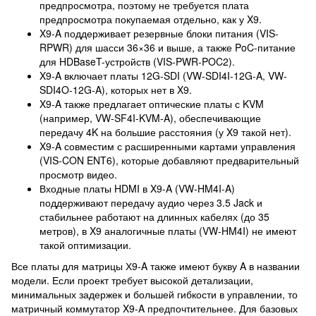
предпросмотра, поэтому не требуется плата
предпросмотра покупаемая отдельно, как у X9.
X9-A поддерживает резервные блоки питания (VIS-
RPWR) для шасси 36×36 и выше, а также PoC-питание
для HDBaseT-устройств (VIS-PWR-POC2).
X9-A включает платы 12G-SDI (VW-SDI4I-12G-A, VW-
SDI4O-12G-A), которых нет в X9.
X9-A также предлагает оптические платы с KVM
(например, VW-SF4I-KVM-A), обеспечивающие
передачу 4K на большие расстояния (у X9 такой нет).
X9-A совместим с расширенными картами управления
(VIS-CON ENT6), которые добавляют предварительный
просмотр видео.
Входные платы HDMI в X9-A (VW-HM4I-A)
поддерживают передачу аудио через 3.5 Jack и
стабильнее работают на длинных кабелях (до 35
метров), в X9 аналогичные платы (VW-HM4I) не имеют
такой оптимизации.
Все платы для матрицы Х9-A также имеют букву A в названии
модели. Если проект требует высокой детализации,
минимальных задержек и большей гибкости в управлении, то
матричный коммутатор X9-A предпочтительнее. Для базовых