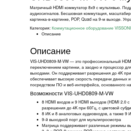
Матричный HDMI коммутатор 8х9 с мультивью. Под
аудиосигналов. Бесшовная коммутация, масштабир
картинка-в-картинке, POP, Quad на 9-м выходе. Уп
Категория:
Коммутационное оборудование VISSON
Описание
Описание
VIS-UHD0809-M-VW — это профессиональный HDMI
переключением картинки, а заодно и процессор дл
выходами. Он поддерживает разрешения до 4K при 6
обеспечивает высокую скорость передачи данных и
посредством ПО и веб-интерфейса, основанного на
Возможности VIS-UHD0809-M-VW
8 HDMI входов и 9 HDMI выходов (HDMI 2.0 
разрешения до 4K при 60Гц, с цветовой субди
8 ИК и 8 аналоговых аудиовходов, а также 9 
9-й выходной порт для мультипросмотра
Матрица поддерживает различные режимы выв