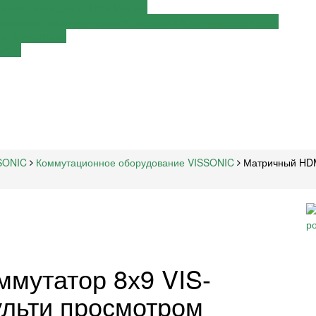
крытая сцена для ЛДПР в Москве
аседаний Законодательного Собрания Краснодарского края
г. Дзержинска
амбов
SONIC
Коммутационное оборудование VISSONIC
Матричный HDM
мутатор 8х9 VIS-
льти просмотром