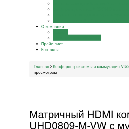
Два зала совещаний, актовый зал и от
Конференц-система VISSONIC в зале з
Средний зал заседаний Администрации 
Зал мероприятий «Юпитер» в ТГУ г. Т
О компании
Новости
Стать дилером VISSONIC
Прайс-лист
Контакты
Главная
Конференц-системы и коммутация VIS
просмотром
Матричный HDMI ком
UHD0809-M-VW с му