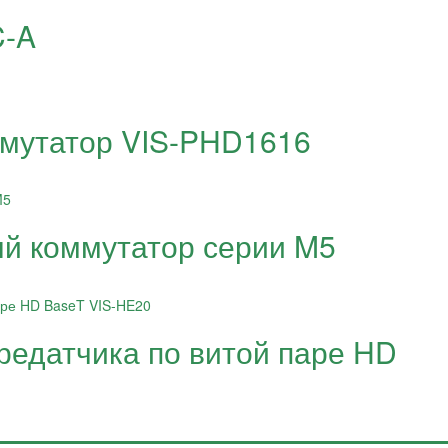
C-A
мутатор VIS-PHD1616
й коммутатор серии M5
редатчика по витой паре HD