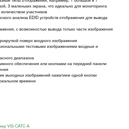
азные типы отображения, например, 1 большой и 7
шой, 3 маленьких экрана, что идеально для мониторинга
количеством участников
еского анализа EDID устройств отображения для вывода
ажения, с возможностью вывода только части изображения
прокруткой поверх входного изображения
ссиональными тестовыми изображениями входные и
асного диапазона
ммного обеспечения или кнопками на передней панели
ения
ие выходных изображений нажатием одной кнопки
 реальном времени