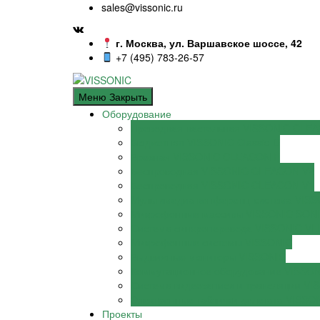
sales@vissonic.ru
г. Москва, ул. Варшавское шоссе, 42
+7 (495) 783-26-57
Меню
Закрыть
Оборудование
Проводная настольная VISSONIC CLE
Бюджетная VISSONIC Classic-D
Врезная VISSONIC CLEACON F
Беспроводная VISSONIC CLEACON V2
Беспроводная VISSONIC CLEACON V1
Мультимедиа конференц-система VISSO
Микрофонные массивы VISSONIC SON
Система синхроперевода VISSONIC VLI
Микрофонные системы VISSONIC
Выдвижные мониторы VISSONIC
Коммутационное оборудование VISSO
Система видеозаписи и трансляции VI
Электронные таблички делегата VISSO
Проекты