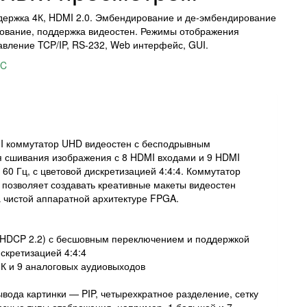
держка 4К, HDMI 2.0. Эмбендирование и де-эмбендирование
ование, поддержка видеостен. Режимы отображения
равление TCP/IP, RS-232, Web интерфейс, GUI.
IC
 коммутатор UHD видеостен с бесподрывным
я сшивания изображения с 8 HDMI входами и 9 HDMI
0 Гц, с цветовой дискретизацией 4:4:4. Коммутатор
 позволяет создавать креативные макеты видеостен
 чистой аппаратной архитектуре FPGA.
с HDCP 2.2) с бесшовным переключением и поддержкой
скретизацией 4:4:4
ИК и 9 аналоговых аудиовыходов
ода картинки — PIP, четырехкратное разделение, сетку