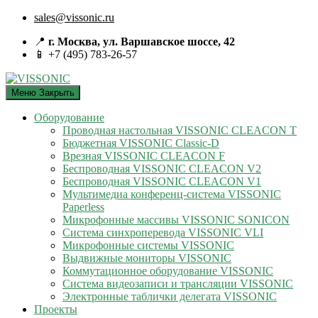
sales@vissonic.ru
📍
г. Москва, ул. Варшавское шоссе, 42
📱 +7 (495) 783-26-57
Меню
Закрыть
Оборудование
Проводная настольная VISSONIC CLEACON T
Бюджетная VISSONIC Classic-D
Врезная VISSONIC CLEACON F
Беспроводная VISSONIC CLEACON V2
Беспроводная VISSONIC CLEACON V1
Мультимедиа конференц-система VISSONIC
Paperless
Микрофонные массивы VISSONIC SONICON
Система синхроперевода VISSONIC VLI
Микрофонные системы VISSONIC
Выдвижные мониторы VISSONIC
Коммутационное оборудование VISSONIC
Система видеозаписи и трансляции VISSONIC
Электронные таблички делегата VISSONIC
Проекты