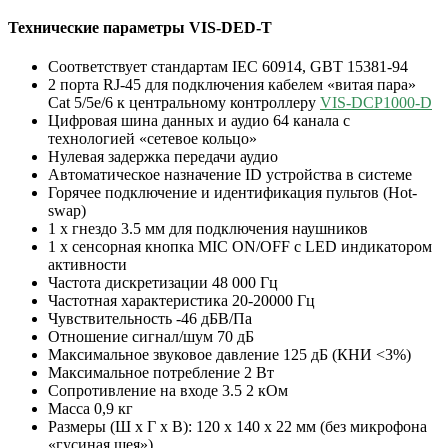
Технические параметры VIS-DED-T
Соответствует стандартам IEC 60914, GBT 15381-94
2 порта RJ-45 для подключения кабелем «витая пара»
Cat 5/5e/6 к центральному контроллеру
VIS-DCP1000-D
Цифровая шина данных и аудио 64 канала с
технологией «сетевое кольцо»
Нулевая задержка передачи аудио
Автоматическое назначение ID устройства в системе
Горячее подключение и идентификация пультов (Hot-
swap)
1 x гнездо 3.5 мм для подключения наушников
1 x сенсорная кнопка MIC ON/OFF с LED индикатором
активности
Частота дискретизации 48 000 Гц
Частотная характеристика 20-20000 Гц
Чувствительность -46 дБВ/Па
Отношение сигнал/шум 70 дБ
Максимальное звуковое давление 125 дБ (КНИ <3%)
Максимальное потребление 2 Вт
Сопротивление на входе 3.5 2 кОм
Масса 0,9 кг
Размеры (Ш х Г х В): 120 х 140 х 22 мм (без микрофона
«гусиная шея»)