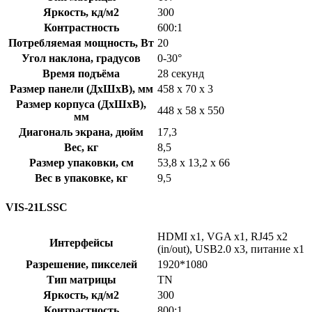
Яркость, кд/м2
300
Контрастность
600:1
Потребляемая мощность, Вт
20
Угол наклона, градусов
0-30°
Время подъёма
28 секунд
Размер панели (ДxШxВ), мм
458 x 70 x 3
Размер корпуса (ДxШxВ),
448 x 58 x 550
мм
Диагональ экрана, дюйм
17,3
Вес, кг
8,5
Размер упаковки, см
53,8 x 13,2 x 66
Вес в упаковке, кг
9,5
VIS-21LSSC
HDMI x1, VGA x1, RJ45 x2
Интерфейсы
(in/out), USB2.0 x3, питание х1
Разрешение, пикселей
1920*1080
Тип матрицы
TN
Яркость, кд/м2
300
Контрастность
800:1