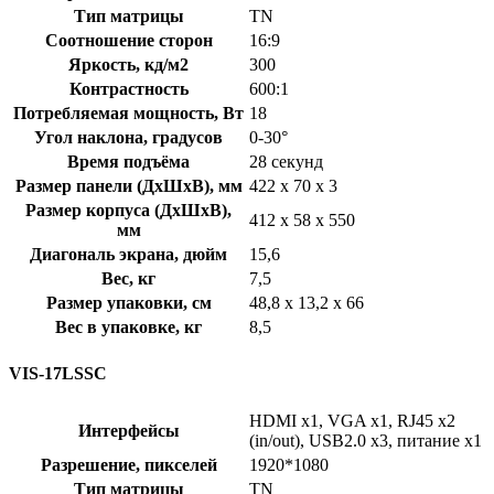
Тип матрицы
TN
Соотношение сторон
16:9
Яркость, кд/м2
300
Контрастность
600:1
Потребляемая мощность, Вт
18
Угол наклона, градусов
0-30°
Время подъёма
28 секунд
Размер панели (ДxШxВ), мм
422 x 70 x 3
Размер корпуса (ДxШxВ),
412 x 58 x 550
мм
Диагональ экрана, дюйм
15,6
Вес, кг
7,5
Размер упаковки, см
48,8 x 13,2 x 66
Вес в упаковке, кг
8,5
VIS-17LSSC
HDMI x1, VGA x1, RJ45 x2
Интерфейсы
(in/out), USB2.0 x3, питание х1
Разрешение, пикселей
1920*1080
Тип матрицы
TN