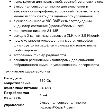
используется для незаметной, врезной установки в стол
ёмкостная сенсорная кнопка для включения и
выключения микрофона, встроенный переключатель
можно использовать для удалённого управления
в сенсорной кнопке VIS-BAIB есть светодиодный
индикатор состояния (красный\белый цвет)
фантомное питание 24-48В
выход с 3-контактным разъемом XLR или 3.5 Phoenix
после установки микрофона на место, микрофон
фиксируется на защёлке и снимается только после
разблокировки
встроенный фильтр радиочастот
оснащён резиновыми изоляторами для снижения
вибрационного шума на установленной поверхности
Технические характеристики
Выходное
360 Ом
сопротивление
Фантомное питание
24-48В
Потребляемая
4 мА
мощность
ёмкостная сенсорная кнопка
управление
(красный\белый цвет)