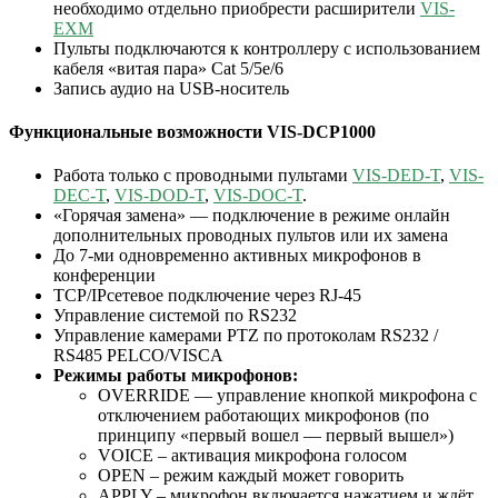
необходимо отдельно приобрести расширители
VIS-
EXM
Пульты подключаются к контроллеру с использованием
кабеля «витая пара» Cat 5/5e/6
Запись аудио на USB-носитель
Функциональные возможности VIS-DCP1000
Работа только с проводными пультами
VIS-DED-T
,
VIS-
DEC-T
,
VIS-DOD-T
,
VIS-DOC-T
.
«Горячая замена» — подключение в режиме онлайн
дополнительных проводных пультов или их замена
До 7-ми одновременно активных микрофонов в
конференции
TCP/IPсетевое подключение через RJ-45
Управление системой по RS232
Управление камерами PTZ по протоколам RS232 /
RS485 PELCO/VISCA
Режимы работы микрофонов:
OVERRIDE — управление кнопкой микрофона с
отключением работающих микрофонов (по
принципу «первый вошел — первый вышел»)
VOICE – активация микрофона голосом
OPEN – режим каждый может говорить
APPLY – микрофон включается нажатием и ждёт,