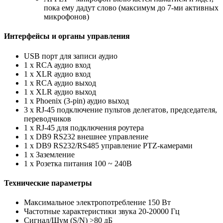
пока ему дадут слово (максимум до 7-ми активных
микрофонов)
Интерфейсы и органы управления
USB порт для записи аудио
1 х RCA аудио вход
1 х XLR аудио вход
1 х RCA аудио выход
1 х XLR аудио выход
1 x Phoenix (3-pin) аудио выход
3 x RJ-45 подключение пультов делегатов, председателя,
переводчиков
1 х RJ-45 для подключения роутера
1 х DB9 RS232 внешнее управление
1 х DB9 RS232/RS485 управление PTZ-камерами
1 x Заземление
1 х Розетка питания 100 ~ 240В
Технические параметры
Максимальное электропотребление 150 Вт
Частотные характеристики звука 20-20000 Гц
Сигнал/Шум (S/N) >80 дБ