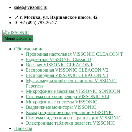
sales@vissonic.ru
📍
г. Москва, ул. Варшавское шоссе, 42
📱 +7 (495) 783-26-57
Меню
Закрыть
Оборудование
Проводная настольная VISSONIC CLEACON T
Бюджетная VISSONIC Classic-D
Врезная VISSONIC CLEACON F
Беспроводная VISSONIC CLEACON V2
Беспроводная VISSONIC CLEACON V1
Мультимедиа конференц-система VISSONIC
Paperless
Микрофонные массивы VISSONIC SONICON
Система синхроперевода VISSONIC VLI
Микрофонные системы VISSONIC
Выдвижные мониторы VISSONIC
Коммутационное оборудование VISSONIC
Система видеозаписи и трансляции VISSONIC
Электронные таблички делегата VISSONIC
Проекты