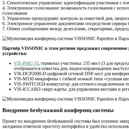
3. Синоптическое управление: идентификация участников с п
4. Электронное голосование: возможность голосования с испо
голосования
5. Управление процедурами: контроль за повесткой дня, запр
6. Электронное управление документами посредством сервера 
7. Обмен сообщениями между делегатами, секретарями, предсе
Партнёр VISSONIC в этом регионе предложил современное
устройства:
VIS-PMU-TL
терминал участника: 235 мест (3 для предс
отображается повестка дня, видеосопровождение выступ
VIS-DCP2000-D цифровой сетевой DSP-хост для конфере
VIS-M330 микрофоны с гибкой ножкой типа «гусиная шея
VIS-SWITCH24 коммутатор: для сетевого подключения т
VIS-ICCARD смарт-карты: для управления местами и рег
Внедрение безбумажной конференц-системы
Проект по внедрению безбумажной системы был успешно завер
заседания отметили простоту интерфейса и удобство использо