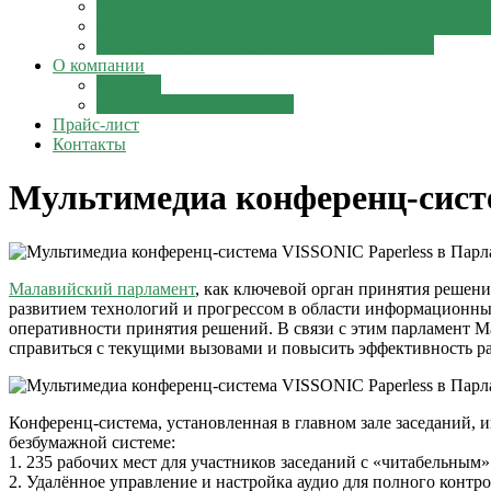
Конференц-система VISSONIC в зале заседаний Зак
Средний зал заседаний Администрации г. Дзержин
Зал мероприятий «Юпитер» в ТГУ г. Тамбов
О компании
Новости
Стать дилером VISSONIC
Прайс-лист
Контакты
Мультимедиа конференц-сист
Малавийский парламент
, как ключевой орган принятия решен
развитием технологий и прогрессом в области информационны
оперативности принятия решений. В связи с этим парламент 
справиться с текущими вызовами и повысить эффективность р
Конференц-система, установленная в главном зале заседаний,
безбумажной системе:
1. 235 рабочих мест для участников заседаний с «читабельным
2. Удалённое управление и настройка аудио для полного контро