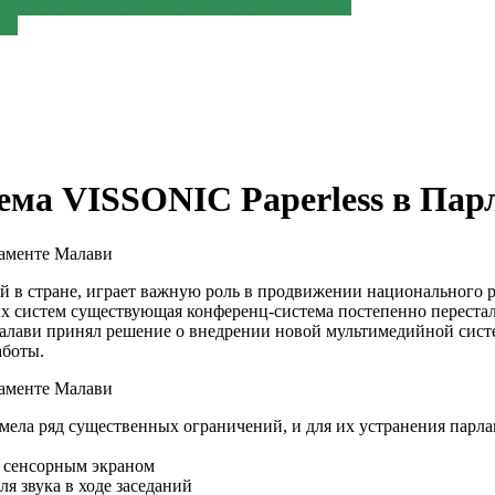
онодательного Собрания Краснодарского края
ска
ема VISSONIC Paperless в Па
ий в стране, играет важную роль в продвижении национального 
х систем существующая конференц-система постепенно перестал
Малави принял решение о внедрении новой мультимедийной сист
аботы.
 имела ряд существенных ограничений, и для их устранения пар
» сенсорным экраном
ля звука в ходе заседаний