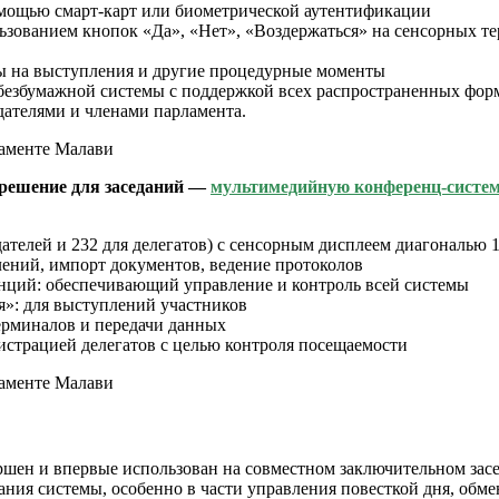
омощью смарт-карт или биометрической аутентификации
льзованием кнопок «Да», «Нет», «Воздержаться» на сенсорных т
осы на выступления и другие процедурные моменты
безбумажной системы с поддержкой всех распространенных форма
дателями и членами парламента.
 решение для заседаний —
мультимедийную конференц-систем
едателей и 232 для делегатов) с сенсорным дисплеем диагональ
лений, импорт документов, ведение протоколов
нций: обеспечивающий управление и контроль всей системы
»: для выступлений участников
ерминалов и передачи данных
истрацией делегатов с целью контроля посещаемости
шен и впервые использован на совместном заключительном засе
вания системы, особенно в части управления повесткой дня, обм