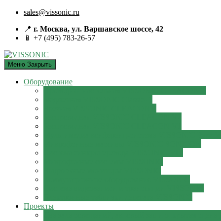
sales@vissonic.ru
📍
г. Москва, ул. Варшавское шоссе, 42
📱 +7 (495) 783-26-57
Меню
Закрыть
Оборудование
Проводная настольная VISSONIC CLEACON T
Бюджетная VISSONIC Classic-D
Врезная VISSONIC CLEACON F
Беспроводная VISSONIC CLEACON V2
Беспроводная VISSONIC CLEACON V1
Мультимедиа конференц-система VISSONIC Paperle
Микрофонные массивы VISSONIC SONICON
Система синхроперевода VISSONIC VLI
Микрофонные системы VISSONIC
Выдвижные мониторы VISSONIC
Коммутационное оборудование VISSONIC
Система видеозаписи и трансляции VISSONIC
Электронные таблички делегата VISSONIC
Проекты
Два зала совещаний, актовый зал и открытая сцена