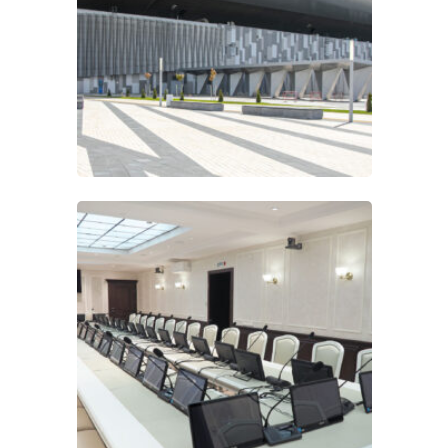
VISSONIC в новом
Минском
международном
выставочном центре
Проект
Конференц-система
VISSONIC в Четвёртом
Апелляционном суде
общей юрисдикции