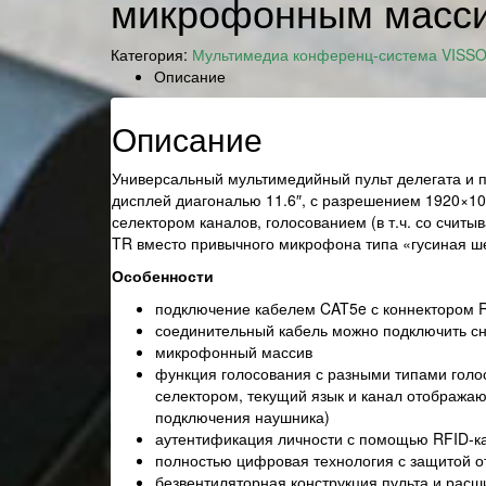
микрофонным масс
Категория:
Мультимедиа конференц-система VISSO
Описание
Описание
Универсальный мультимедийный пульт делегата и 
дисплей диагональю 11.6″, с разрешением 1920×10
селектором каналов, голосованием (в т.ч. со считы
TR вместо привычного микрофона типа «гусиная ш
Особенности
подключение кабелем CAT5e с коннектором R
соединительный кабель можно подключить сни
микрофонный массив
функция голосования с разными типами голо
селектором, текущий язык и канал отображаю
подключения наушника)
аутентификация личности с помощью RFID-ка
полностью цифровая технология с защитой 
безвентиляторная конструкция пульта и расш