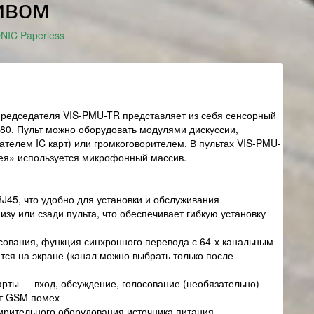
ивом
NIC Paperless
председателя VIS-PMU-TR представляет из себя сенсорный
80. Пульт можно оборудовать модулями дискуссии,
вателем IC карт) или громкоговорителем. В пультах VIS-PMU-
ея» используется микрофонный массив.
J45, что удобно для установки и обслуживания
зу или сзади пульта, что обеспечивает гибкую установку
сования, функция синхронного перевода с 64-х канальным
тся на экране (канал можно выбрать только после
рты — вход, обсуждение, голосование (необязательно)
от GSM помех
ирительного оборудования источника питания