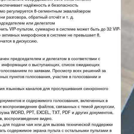
еспечивает надёжность и безопасность
имо регулируется 8-сегментным эквалайзером
 разговора, обратный отсчёт и т. д.
редседателем или делегатом
ить VIP-пультом, суммарно в системе может быть до 32 VIP-
во активных микрофонов в системе не превышает 8,
чатся в дискуссию.
ачен председателем и делегатом в соответствии с
ей информации о выступающих, список ожидающих
голосованием по заявкам. Просмотр всех решений за
ых пунктов голосования, участие в голосовании и
ия языковых каналов для прослушивания синхронного
документов и содержимого голосования, включенных в
и воспроизведение файлов, связанных с темой дискуссии,
рузка WORD, PPT, EXCEL, TXT, PDF и других документов,
в, воспроизведение видео.
для подачи чая или для вызова технической поддержки
ать содержимое экрана пульта с остальными пультами в