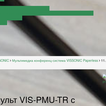
крытая сцена для ЛДПР в Москве
аседаний Законодательного Собрания Краснодарского края
г. Дзержинска
амбов
SONIC
Мультимедиа конференц-система VISSONIC Paperless
11.
пульт VIS-PMU-TR с