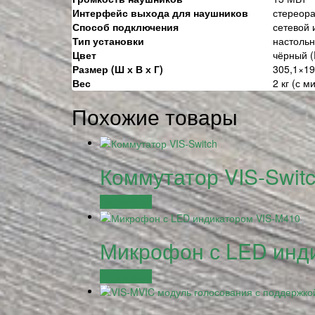
Интерфейс выхода для наушников
стереор
Способ подключения
сетевой
Тип установки
настоль
Цвет
чёрный (
Размер (Ш х В х Г)
305,1×19
Вес
2 кг (с 
Похожие товары
Коммутатор VIS-Swit
Подробнее
Микрофон с LED инд
Подробнее