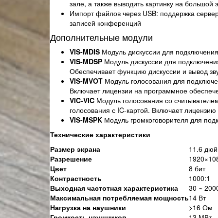
зале, а также выводить картинку на большой 
Импорт файлов через USB: поддержка сервер
записей конференций
Дополнительные модули
VIS-MDIS
Модуль дискуссии для подключения
VIS-MDSP
Модуль дискуссии для подключения
Обеспечивает функцию дискуссии и вывод зву
VIS-MVOT
Модуль голосования для подключе
Включает лицензии на программное обеспече
VIC-VIC
Модуль голосования со считывателем
голосования с IC-картой. Включает лицензи
VIS-MSPK
Модуль громкоговорителя для подк
Технические характеристики
Размер экрана
11.6 дюй
Разрешение
1920×10
Цвет
8 бит
Контрастность
1000:1
Выходная частотная характеристика
30 ~ 200
Максимальная потребляемая мощность
14 Вт
Нагрузка на наушники
>16 Ом
Громкость наушников
13 МВт