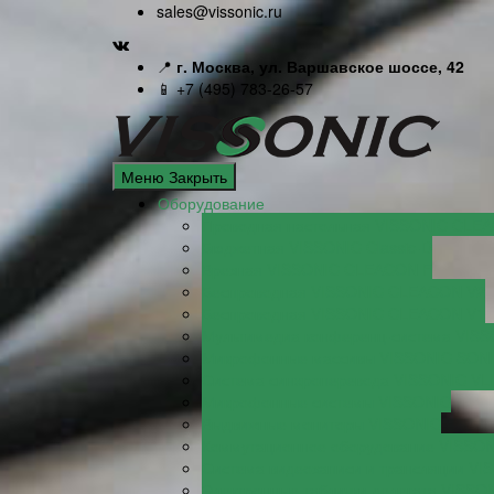
sales@vissonic.ru
📍
г. Москва, ул. Варшавское шоссе, 42
📱 +7 (495) 783-26-57
Меню
Закрыть
Оборудование
Проводная настольная VISSONIC CLE
Бюджетная VISSONIC Classic-D
Врезная VISSONIC CLEACON F
Беспроводная VISSONIC CLEACON V2
Беспроводная VISSONIC CLEACON V1
Мультимедиа конференц-система VISSO
Микрофонные массивы VISSONIC SON
Система синхроперевода VISSONIC VLI
Микрофонные системы VISSONIC
Выдвижные мониторы VISSONIC
Коммутационное оборудование VISSO
Система видеозаписи и трансляции VI
Электронные таблички делегата VISSO