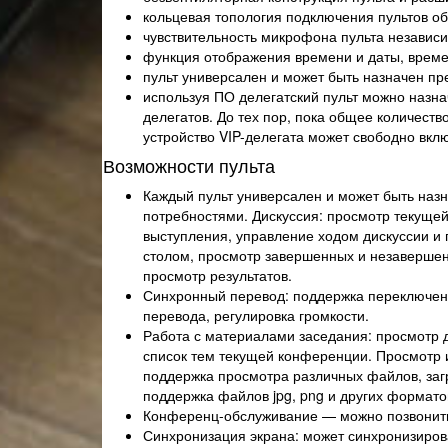
кольцевая топология подключения пультов об
чувствительность микрофона пульта независ
функция отображения времени и даты, времени
пульт универсален и может быть назначен п
используя ПО делегатский пульт можно назнач
делегатов. До тех пор, пока общее количест
устройство VIP-делегата может свободно вклю
Возможности пульта
Каждый пульт универсален и может быть назн
потребностями. Дискуссия: просмотр текущ
выступления, управление ходом дискуссии и 
столом, просмотр завершенных и незавершенн
просмотр результатов.
Синхронный перевод: поддержка переключен
перевода, регулировка громкости.
Работа с материалами заседания: просмотр 
список тем текущей конференции. Просмотр 
поддержка просмотра различных файлов, заг
поддержка файлов jpg, png и других формато
Конференц-обслуживание — можно позвонить 
Синхронизация экрана: может синхронизиров