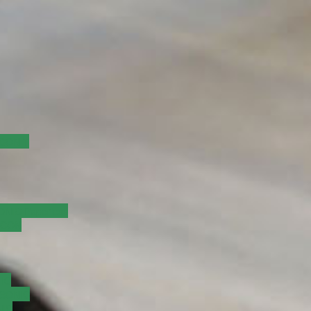
ACON T
NIC Paperless
ICON
NIC
SSONIC
NIC