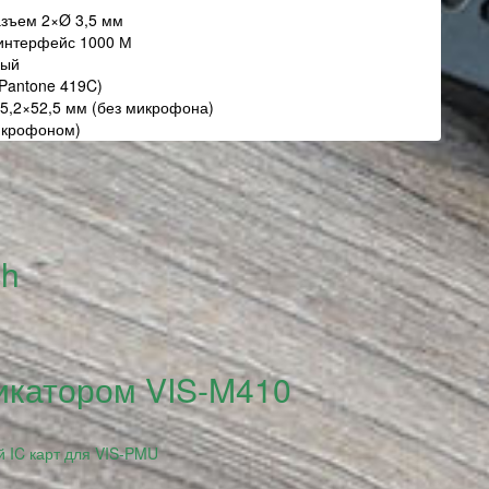
азъем 2×Ø 3,5 мм
 интерфейс 1000 М
ный
Pantone 419C)
5,2×52,5 мм (без микрофона)
микрофоном)
ch
икатором VIS-M410