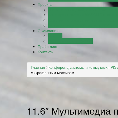
Проекты
Два зала совещаний, актовый зал и от
Конференц-система VISSONIC в зале з
Средний зал заседаний Администрации 
Зал мероприятий «Юпитер» в ТГУ г. Т
О компании
Новости
Стать дилером VISSONIC
Прайс-лист
Контакты
Главная
Конференц-системы и коммутация VIS
микрофонным массивом
11.6″ Мультимедиа 