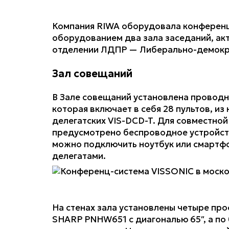
Компания RIWA оборудовала конференц
оборудованием два зала заседаний, акт
отделении ЛДПР — Либерально-демокра
Зал совещаний
В Зале совещаний установлена провод
которая включает в себя 28 пультов, из
делегатских VIS-DCD-T. Для совместно
предусмотрено беспроводное устройств
можно подключить ноутбук или смартф
делегатами.
На стенах зала установлены четыре пр
SHARP PNHW651 с диагональю 65″, а по