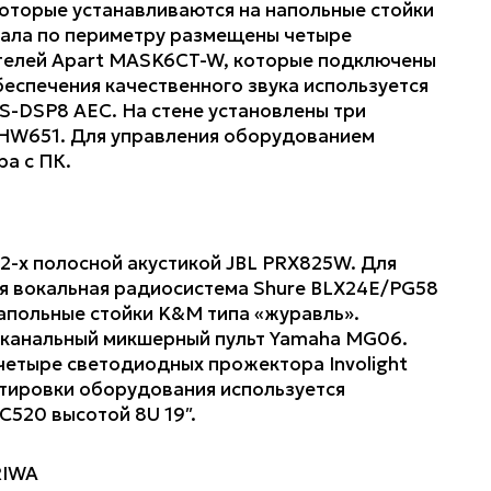
оторые устанавливаются на напольные стойки
зала по периметру размещены четыре
телей Apart MASK6CT-W, которые подключены
еспечения качественного звука используется
-DSP8 AEC. На стене установлены три
NHW651. Для управления оборудованием
а с ПК.
2-х полосной акустикой JBL PRX825W. Для
я вокальная радиосистема Shure BLX24E/PG58
напольные стойки K&M типа «журавль».
-канальный микшерный пульт Yamaha MG06.
четыре светодиодных прожектора Involight
тировки оборудования используется
C520 высотой 8U 19″.