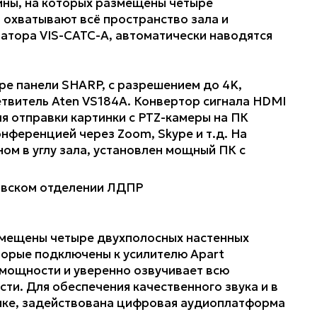
йны, на которых размещены четыре
охватывают всё пространство зала и
атора VIS-CATC-A, автоматически наводятся
ре панели SHARP, с разрешением до 4K,
твитель Aten VS184A. Конвертор сигнала HDMI
я отправки картинки с PTZ-камеры на ПК
нференцией через Zoom, Skype и т.д. На
ом в углу зала, установлен мощный ПК с
змещены четыре двухполосных настенных
орые подключены к усилителю Apart
 мощности и уверенно озвучивает всю
ти. Для обеспечения качественного звука и в
ике, задействована цифровая аудиоплатформа