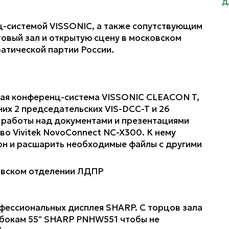
-системой VISSONIC, а также сопутствующим
овый зал и открытую сцену в московском
тической партии России.
ная конференц-система VISSONIC CLEACON T,
 них 2 председательских VIS-DCC-T и 26
й работы над документами и презентациями
о Vivitek NovoConnect NC-X300. К нему
он и расшарить необходимые файлы с другими
офессиональных дисплея SHARP. С торцов зала
 бокам 55″ SHARP PNHW551 чтобы не