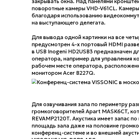
закрывать окна. Над панелями кронште
поворотные камеры VHD-V61CL. Камеры 
благодаря использованию видеокоммут
на выступающего делегата.
Для вывода одной картинки на все четы
предусмотрен 4-х портовый HDMI разве
в USB Inogeni HD2USB3 предназначен дл
оператора, например для управления ко
рабочем месте оператора, расположенн
монитором Acer B227Q.
Для озвучивания зала по периметру ра
громкоговорителей Apart MASK6CT, кот
REVAMP2120T. Акустика имеет запас по
площадь зала даже на половине громкос
конференц-системе и во внешней акуст