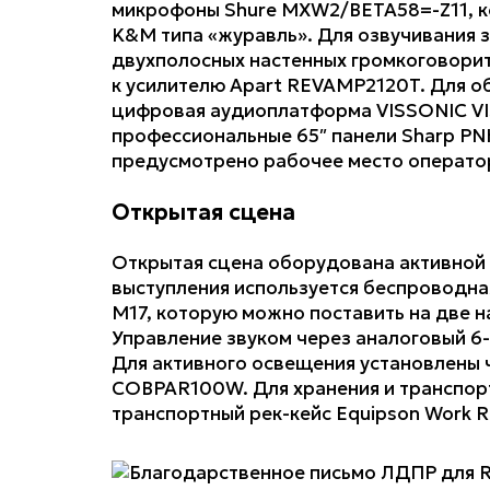
микрофоны Shure MXW2/BETA58=-Z11, к
K&M типа «журавль». Для озвучивания 
двухполосных настенных громкоговори
к усилителю Apart REVAMP2120T. Для об
цифровая аудиоплатформа VISSONIC VIS
профессиональные 65″ панели Sharp P
предусмотрено рабочее место оператор
Открытая сцена
Открытая сцена оборудована активной 
выступления используется беспроводна
M17, которую можно поставить на две 
Управление звуком через аналоговый 6
Для активного освещения установлены 
COBPAR100W. Для хранения и транспор
транспортный рек-кейс Equipson Work R