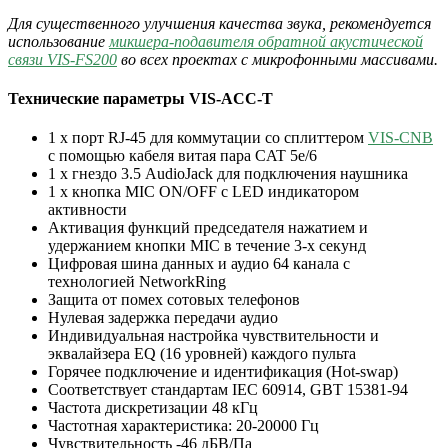
Для существенного улучшения качества звука, рекомендуется
использование
микшера-подавителя обратной акустической
связи VIS-FS200
во всех проектах с микрофонными массивами.
Технические параметры VIS-ACC-T
1 x порт RJ-45 для коммутации со сплиттером
VIS-CNB
c помощью кабеля витая пара CAT 5e/6
1 x гнездо 3.5 AudioJack для подключения наушника
1 x кнопка MIC ON/OFF с LED индикатором
активности
Активация функций председателя нажатием и
удержанием кнопки MIC в течение 3-х секунд
Цифровая шина данных и аудио 64 канала с
технологией NetworkRing
Защита от помех сотовых телефонов
Нулевая задержка передачи аудио
Индивидуальная настройка чувствительности и
эквалайзера EQ (16 уровней) каждого пульта
Горячее подключение и идентификация (Hot-swap)
Соответствует стандартам IEC 60914, GBT 15381-94
Частота дискретизации 48 кГц
Частотная характеристика: 20-20000 Гц
Чувствительность -46 дБВ/Па