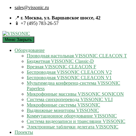
sales@vissonic.ru
📍
г. Москва, ул. Варшавское шоссе, 42
📱 +7 (495) 783-26-57
Меню
Закрыть
Оборудование
Проводная настольная VISSONIC CLEACON T
Бюджетная VISSONIC Classic-D
Врезная VISSONIC CLEACON F
Беспроводная VISSONIC CLEACON V2
Беспроводная VISSONIC CLEACON V1
Мультимедиа конференц-система VISSONIC
Paperless
Микрофонные массивы VISSONIC SONICON
Система синхроперевода VISSONIC VLI
Микрофонные системы VISSONIC
Выдвижные мониторы VISSONIC
Коммутационное оборудование VISSONIC
Система видеозаписи и трансляции VISSONIC
Электронные таблички делегата VISSONIC
Проекты