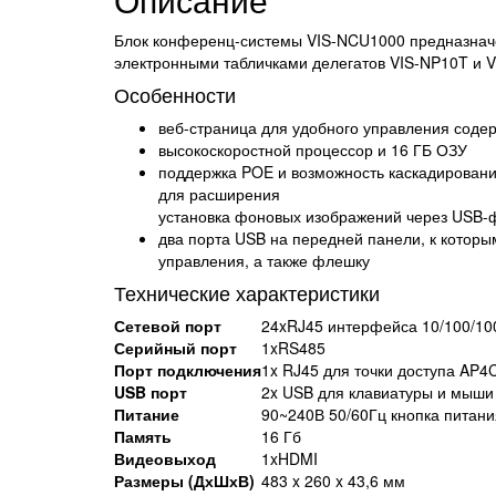
Блок конференц-системы VIS-NCU1000 предназначе
электронными табличками делегатов VIS-NP10T и V
Особенности
веб-страница для удобного управления соде
высокоскоростной процессор и 16 ГБ ОЗУ
поддержка POE и возможность каскадировани
для расширения
установка фоновых изображений через USB-
два порта USB на передней панели, к котор
управления, а также флешку
Технические характеристики
Сетевой порт
24xRJ45 интерфейса 10/100/10
Серийный порт
1xRS485
Порт подключения
1x RJ45 для точки доступа AP4
USB порт
2x USB для клавиатуры и мыши
Питание
90~240В 50/60Гц кнопка питани
Память
16 Гб
Видеовыход
1xHDMI
Размеры (ДхШхВ)
483 x 260 x 43,6 мм