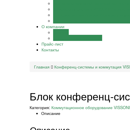
Два зала совещаний, актовый зал и от
Конференц-система VISSONIC в зале з
Средний зал заседаний Администрации 
Зал мероприятий «Юпитер» в ТГУ г. Т
О компании
Новости
Стать дилером VISSONIC
Прайс-лист
Контакты
Главная
Конференц-системы и коммутация VI
Блок конференц-си
Категория:
Коммутационное оборудование VISSON
Описание
Описание