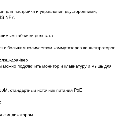
н для настройки и управления двусторонними,
IS-NP7.
ржимым таблички делегата
я с большим количеством коммутаторов-концентраторов
флэш-драйвер
ым можно подключить монитор и клавиатуру и мышь для
00M, стандартный источник питания PoE
C
я с индикатором