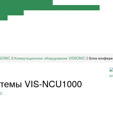
крытая сцена для ЛДПР в Москве
аседаний Законодательного Собрания Краснодарского края
г. Дзержинска
амбов
SSONIC
Коммутационное оборудование VISSONIC
Блок конфере
стемы VIS-NCU1000
IC