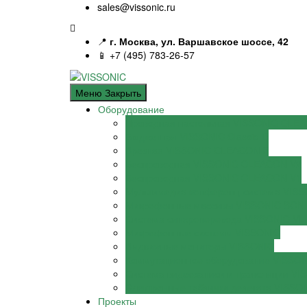
sales@vissonic.ru
📍
г. Москва, ул. Варшавское шоссе, 42
📱 +7 (495) 783-26-57
Меню
Закрыть
Оборудование
Проводная настольная VISSONIC CLE
Бюджетная VISSONIC Classic-D
Врезная VISSONIC CLEACON F
Беспроводная VISSONIC CLEACON V2
Беспроводная VISSONIC CLEACON V1
Мультимедиа конференц-система VISSO
Микрофонные массивы VISSONIC SON
Система синхроперевода VISSONIC VLI
Микрофонные системы VISSONIC
Выдвижные мониторы VISSONIC
Коммутационное оборудование VISSO
Система видеозаписи и трансляции VI
Электронные таблички делегата VISSO
Проекты