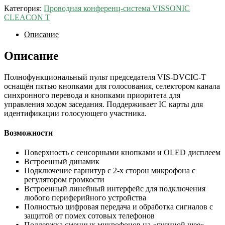
Категория:
Проводная конференц-система VISSONIC
CLEACON T
Описание
Описание
Полнофункциональный пульт председателя VIS-DVCIC-T
оснащён пятью кнопками для голосования, селектором канала
синхронного перевода и кнопками приоритета для
управления ходом заседания. Поддерживает IC карты для
идентификации голосующего участника.
Возможности
Поверхность с сенсорными кнопками и OLED дисплеем
Встроенный динамик
Подключение гарнитур с 2-х сторон микрофона c
регулятором громкости
Встроенный линейный интерфейс для подключения
любого периферийного устройства
Полностью цифровая передача и обработка сигналов с
защитой от помех сотовых телефонов
Поддержка сменных микрофонов на «гусиной шее»