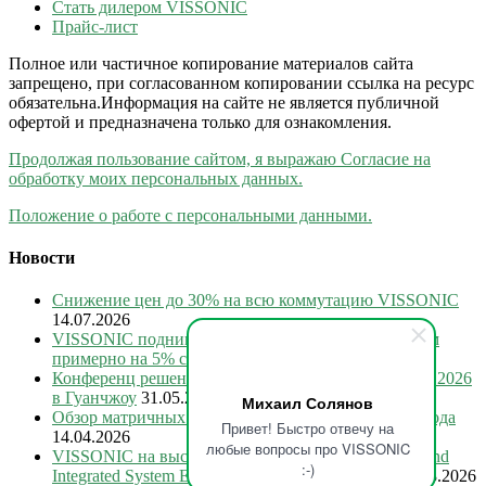
Стать дилером VISSONIC
Прайс-лист
Полное или частичное копирование материалов сайта
запрещено, при согласованном копировании ссылка на ресурс
обязательна.Информация на сайте не является публичной
офертой и предназначена только для ознакомления.
Продолжая пользование сайтом, я выражаю Согласие на
обработку моих персональных данных.
Положение о работе с персональными данными.
Новости
Снижение цен до 30% на всю коммутацию VISSONIC
14.07.2026
VISSONIC поднимает стоимость конференц-систем
примерно на 5% с 15 июля 2026
28.06.2026
Конференц решения VISSONIC на Prolight + Sound 2026
в Гуанчжоу
31.05.2026
Михаил Солянов
Обзор матричных коммутаторов VISSONIC 2026 года
Привет! Быстро отвечу на
14.04.2026
любые вопросы про VISSONIC
VISSONIC на выставке International Smart Display and
:-)
Integrated System Exhibition 2026 в Шэньчжэне
05.03.2026