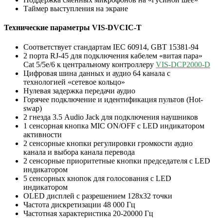
Таймер выступления на экране
Технические параметры VIS-DVCIC-T
Соответствует стандартам IEC 60914, GBT 15381-94
2 порта RJ-45 для подключения кабелем «витая пара»
Cat 5/5e/6 к центральному контроллеру
VIS-DCP2000-D
Цифровая шина данных и аудио 64 канала с
технологией «сетевое кольцо»
Нулевая задержка передачи аудио
Горячее подключение и идентификация пультов (Hot-
swap)
2 гнезда 3.5 Audio Jack для подключения наушников
1 сенсорная кнопка MIC ON/OFF с LED индикатором
активности
2 сенсорные кнопки регулировки громкости аудио
канала и выбора канала перевода
2 сенсорные приоритетные кнопки председателя с LED
индикатором
5 сенсорных кнопок для голосования с LED
индикатором
OLED дисплей с разрешением 128х32 точки
Частота дискретизации 48 000 Гц
Частотная характеристика 20-20000 Гц