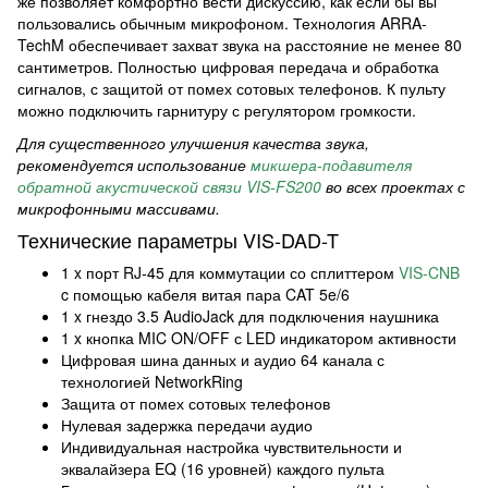
же позволяет комфортно вести дискуссию, как если бы вы
пользовались обычным микрофоном. Технология ARRA-
TechM обеспечивает захват звука на расстояние не менее 80
сантиметров. Полностью цифровая передача и обработка
сигналов, с защитой от помех сотовых телефонов. К пульту
можно подключить гарнитуру с регулятором громкости.
Для существенного улучшения качества звука,
рекомендуется использование
микшера-подавителя
обратной акустической связи VIS-FS200
во всех проектах с
микрофонными массивами.
Технические параметры VIS-DAD-T
1 x порт RJ-45 для коммутации со сплиттером
VIS-CNB
c помощью кабеля витая пара CAT 5e/6
1 x гнездо 3.5 AudioJack для подключения наушника
1 x кнопка MIC ON/OFF с LED индикатором активности
Цифровая шина данных и аудио 64 канала с
технологией NetworkRing
Защита от помех сотовых телефонов
Нулевая задержка передачи аудио
Индивидуальная настройка чувствительности и
эквалайзера EQ (16 уровней) каждого пульта