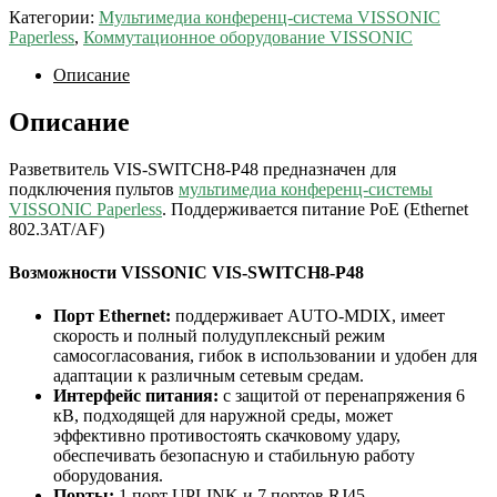
Категории:
Мультимедиа конференц-система VISSONIC
Paperless
,
Коммутационное оборудование VISSONIC
Описание
Описание
Разветвитель VIS-SWITCH8-P48 предназначен для
подключения пультов
мультимедиа конференц-системы
VISSONIC Paperless
. Поддерживается питание PoE (Ethernet
802.3AT/AF)
Возможности VISSONIC VIS-SWITCH8-P48
Порт Ethernet:
поддерживает AUTO-MDIX, имеет
скорость и полный полудуплексный режим
самосогласования, гибок в использовании и удобен для
адаптации к различным сетевым средам.
Интерфейс питания:
с защитой от перенапряжения 6
кВ, подходящей для наружной среды, может
эффективно противостоять скачковому удару,
обеспечивать безопасную и стабильную работу
оборудования.
Порты:
1 порт UPLINK и 7 портов RJ45.