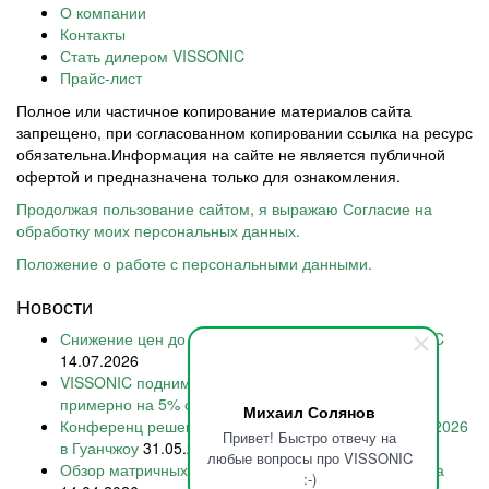
О компании
Контакты
Стать дилером VISSONIC
Прайс-лист
Полное или частичное копирование материалов сайта
запрещено, при согласованном копировании ссылка на ресурс
обязательна.Информация на сайте не является публичной
офертой и предназначена только для ознакомления.
Продолжая пользование сайтом, я выражаю Согласие на
обработку моих персональных данных.
Положение о работе с персональными данными.
Новости
Снижение цен до 30% на всю коммутацию VISSONIC
14.07.2026
VISSONIC поднимает стоимость конференц-систем
примерно на 5% с 15 июля 2026
28.06.2026
Михаил Солянов
Конференц решения VISSONIC на Prolight + Sound 2026
Привет! Быстро отвечу на
в Гуанчжоу
31.05.2026
любые вопросы про VISSONIC
Обзор матричных коммутаторов VISSONIC 2026 года
:-)