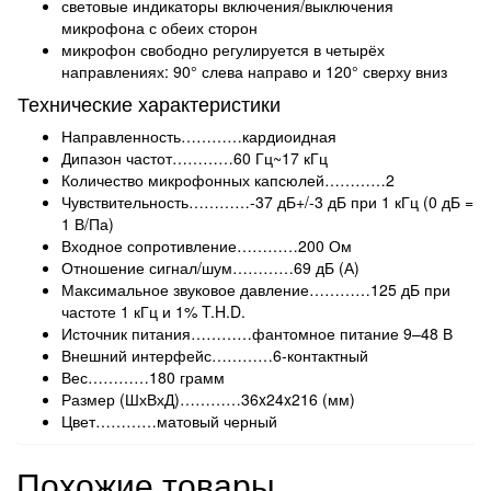
световые индикаторы включения/выключения
микрофона с обеих сторон
микрофон свободно регулируется в четырёх
направлениях: 90° слева направо и 120° сверху вниз
Технические характеристики
Направленность…………кардиоидная
Дипазон частот…………60 Гц~17 кГц
Количество микрофонных капсюлей…………2
Чувствительность…………-37 дБ+/-3 дБ при 1 кГц (0 дБ =
1 В/Па)
Входное сопротивление…………200 Ом
Отношение сигнал/шум…………69 дБ (А)
Максимальное звуковое давление…………125 дБ при
частоте 1 кГц и 1% T.H.D.
Источник питания…………фантомное питание 9–48 В
Внешний интерфейс…………6-контактный
Вес…………180 грамм
Размер (ШхВхД)…………36x24x216 (мм)
Цвет…………матовый черный
Похожие товары