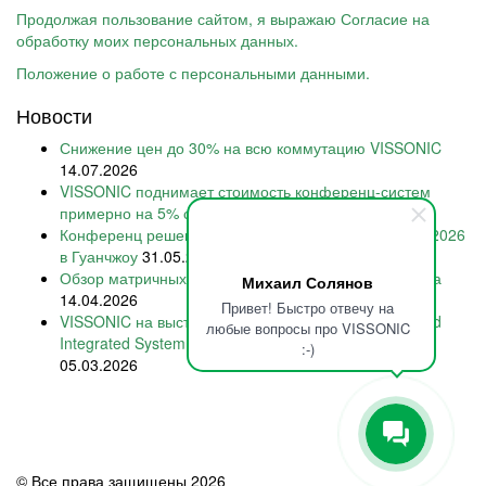
Продолжая пользование сайтом, я выражаю Согласие на
обработку моих персональных данных.
Положение о работе с персональными данными.
Новости
Снижение цен до 30% на всю коммутацию VISSONIC
14.07.2026
VISSONIC поднимает стоимость конференц-систем
примерно на 5% с 15 июля 2026
28.06.2026
Конференц решения VISSONIC на Prolight + Sound 2026
в Гуанчжоу
31.05.2026
Обзор матричных коммутаторов VISSONIC 2026 года
Михаил Солянов
14.04.2026
Привет! Быстро отвечу на
VISSONIC на выставке International Smart Display and
любые вопросы про VISSONIC
Integrated System Exhibition 2026 в Шэньчжэне
:-)
05.03.2026
© Все права защищены 2026