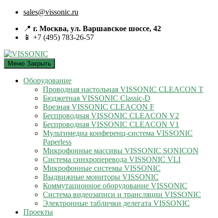
sales@vissonic.ru
📍
г. Москва, ул. Варшавское шоссе, 42
📱 +7 (495) 783-26-57
Меню
Закрыть
Оборудование
Проводная настольная VISSONIC CLEACON T
Бюджетная VISSONIC Classic-D
Врезная VISSONIC CLEACON F
Беспроводная VISSONIC CLEACON V2
Беспроводная VISSONIC CLEACON V1
Мультимедиа конференц-система VISSONIC
Paperless
Микрофонные массивы VISSONIC SONICON
Система синхроперевода VISSONIC VLI
Микрофонные системы VISSONIC
Выдвижные мониторы VISSONIC
Коммутационное оборудование VISSONIC
Система видеозаписи и трансляции VISSONIC
Электронные таблички делегата VISSONIC
Проекты