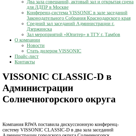
Два зала совещаний, актовый зал и открытая сцена
для ЛДПР в Москве
Конференц-система VISSONIC в зале заседаний
Законодательного Собрания Краснодарского края
Средний зал заседаний Администрации г.
Дзержинска
Зал мероприятий «Юпитер» в ТГУ г. Тамбов
О компании
Новости
Стать дилером VISSONIC
Прайс-лист
Контакты
VISSONIC CLASSIC-D в
Администрации
Солнечногорского округа
Компания RIWA поставила дискуссионную конференц-
систему VISSONIC CLASSIC-D в два зала заседаний
Администрации городского округа Солнечногорск.