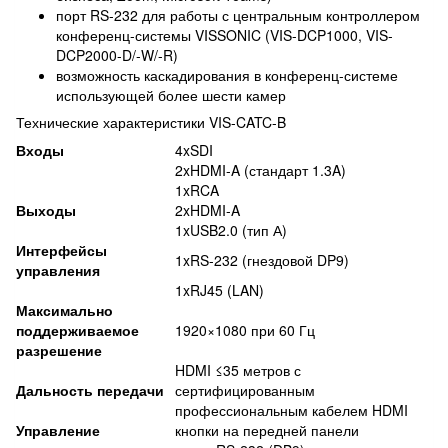
порт RS-232 для работы с центральным контроллером
конференц-системы VISSONIC (VIS-DCP1000, VIS-
DCP2000-D/-W/-R)
возможность каскадирования в конференц-системе
использующей более шести камер
Технические характеристики VIS-CATC-B
Входы
4xSDI
2xHDMI-A (стандарт 1.3A)
1xRCA
Выходы
2xHDMI-A
1xUSB2.0 (тип А)
Интерфейсы
1xRS-232 (гнездовой DP9)
управления
1xRJ45 (LAN)
Максимально
поддерживаемое
1920×1080 при 60 Гц
разрешение
HDMI ≤35 метров с
Дальность передачи
сертифицированным
профессиональным кабелем HDMI
Управление
кнопки на передней панели