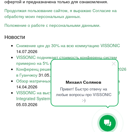
офертой и предназначена только для ознакомления.
Продолжая пользование сайтом, я выражаю Согласие на
обработку моих персональных данных.
Положение о работе с персональными данными.
Новости
Снижение цен до 30% на всю коммутацию VISSONIC
14.07.2026
VISSONIC поднимает стоимость конференц-систем
примерно на 5% с 15 июля 2026
28.06.2026
Конференц решения VISSONIC на Prolight + Sound 2026
в Гуанчжоу
31.05.2026
Обзор матричных коммутаторов VISSONIC 2026 года
Михаил Солянов
14.04.2026
Привет! Быстро отвечу на
VISSONIC на выставке International Smart Display and
любые вопросы про VISSONIC
Integrated System Exhibition 2026 в Шэньчжэне
:-)
05.03.2026