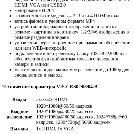
HDMI, VGA или USB2.0
кодирование H.264
в зависимости от модели — 2, 3 или 4 HDMI входа
запись файлов в удобном формате MP4
устройство поддерживает отображение и запись в
режиме «картинка в картинке», 1/2/3/4/6 изображения в
режиме разделения экрана
управление через встроенное программное обеспечение
или или WEB-интерфейс
подключение к центральному блоку VIS-DCP2000 для
обеспечения функций автоматического наведения
камеры и записи
максимально поддерживаемое разрешение до 1080p для
ввода, записи и вывода
Технические параметры VIS-CRS02/03/04-B
Входы
2x/3x/4x HDMI
1920*1080i@60/50 кадр\сек,
Входное
1920*1080p@30/25 кадр\сек,
разрешение
1920*1080p@60/50 кадр\сек, 1024*768p@60
кадр\сек, 1280*720p@50/60 кадр\сек
Выходы
1x HDMI, 1x VGA