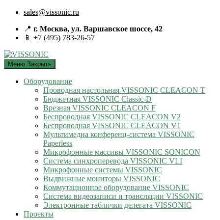
sales@vissonic.ru
📍
г. Москва, ул. Варшавское шоссе, 42
📱 +7 (495) 783-26-57
Меню
Закрыть
Оборудование
Проводная настольная VISSONIC CLEACON T
Бюджетная VISSONIC Classic-D
Врезная VISSONIC CLEACON F
Беспроводная VISSONIC CLEACON V2
Беспроводная VISSONIC CLEACON V1
Мультимедиа конференц-система VISSONIC
Paperless
Микрофонные массивы VISSONIC SONICON
Система синхроперевода VISSONIC VLI
Микрофонные системы VISSONIC
Выдвижные мониторы VISSONIC
Коммутационное оборудование VISSONIC
Система видеозаписи и трансляции VISSONIC
Электронные таблички делегата VISSONIC
Проекты