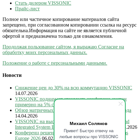
Стать дилером VISSONIC
Прайс-лист
Полное или частичное копирование материалов сайта
запрещено, при согласованном копировании ссылка на ресурс
обязательна.Информация на сайте не является публичной
офертой и предназначена только для ознакомления.
Продолжая пользование сайтом, я выражаю Согласие на
обработку моих персональных данных.
Положение о работе с персональными данными.
Новости
Снижение цен до 30% на всю коммутацию VISSONIC
14.07.2026
VISSONIC поднимает стоимость конференц-систем
примерно на 5% с 15 июля 2026
28.06.2026
Обзор матричных коммутаторов VISSONIC 2026 года
14.04.2026
VISSONIC на выставке International Smart Display and
Михаил Солянов
Integrated System Exhibition 2026 в Шэньчжэне
05.03.2026
Привет! Быстро отвечу на
Конференц решения VISSONIC на Integrated Systems
любые вопросы про VISSONIC
Europe 2026
06.02.2026