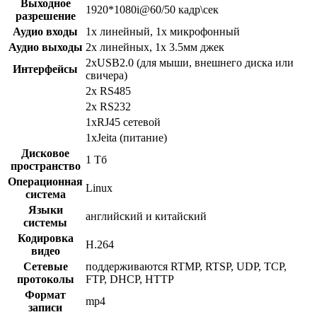
Выходное
1920*1080i@60/50 кадр\сек
разрешение
Аудио входы
1x линейный, 1x микрофонный
Аудио выходы
2x линейных, 1x 3.5мм джек
2xUSB2.0 (для мыши, внешнего диска или
Интерфейсы
свичера)
2x RS485
2x RS232
1xRJ45 сетевой
1xJeita (питание)
Дисковое
1 Тб
пространство
Операционная
Linux
система
Языки
английский и китайский
системы
Кодировка
H.264
видео
Сетевые
поддерживаются RTMP, RTSP, UDP, TCP,
протоколы
FTP, DHCP, HTTP
Формат
mp4
записи